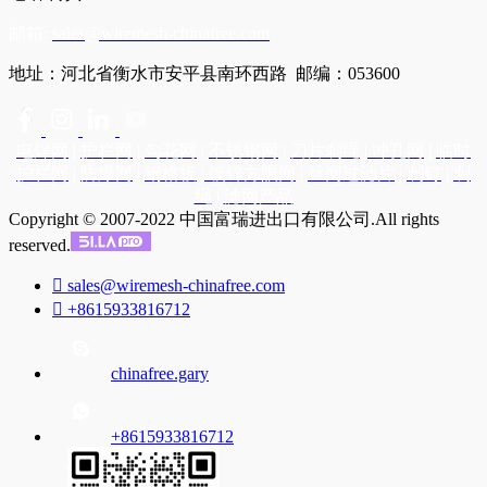
邮箱:
sales@wiremesh-chinafree.com
地址：河北省衡水市安平县南环西路 邮编：053600
电焊网
|
护栏网
|
勾花网
|
不锈钢网
|
刀片刺绳
|
冲孔网
|
临时
护栏网
|
防爆网
|
钢格板
|
镀锌方眼网
|
丝网过滤片
|
刺钉
|
刺
绳
|
滤网产品
Copyright © 2007-2022 中国富瑞进出口有限公司.All rights
reserved.

sales@wiremesh-chinafree.com

+8615933816712
chinafree.gary
+8615933816712