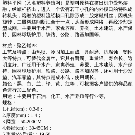
塑料平网（又名塑料养殖网）是塑料原料在挤出机中受热熔
融，经螺杆挤出，进入一个设有若干小孔的内外模口的特殊旋
转机头，熔融的塑料流经模口孔隙形成二股熔融料丝，因机头
旋转，二股料丝间断汇合于一点，从而形成网络，再经冷却定
型成网。主要用于水产、家禽养殖、养蚕、土木建筑、水产保
持、园林球场护用、铁路、公路、路基加固等。
材质：聚乙烯PE.
工艺及特点：由热喷、冷固加工而成；具耐磨、抗腐蚀、韧性
大等特点，可替代金属丝。它具有耐腐、重量轻、寿命长、透
明度好。广泛用于水产、家禽养殖、养蚕、土木建筑、水产保
持、园林球场护用、铁路、公路、路基加固等，还可用于沙发
垫、汽车靠垫，其特点是成本低，使用期长。
颜色：黑、白、兰、绿、黄、红等，可根据客户提供的样品颜
色进行加工配色。
用途：主要用于石油、化工、水产养殖等行业等。
规格：
1.孔经(cm)：0.3-6；
2.厚度(mm)：1-4；
3.网宽：50-200CM
4.卷经(cm)：30-45CM；
5.重量(公斤/卷)：19-60。