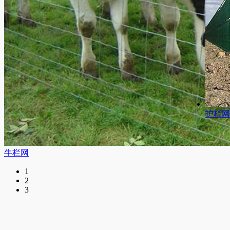
勾花网
护栏网
1
2
3