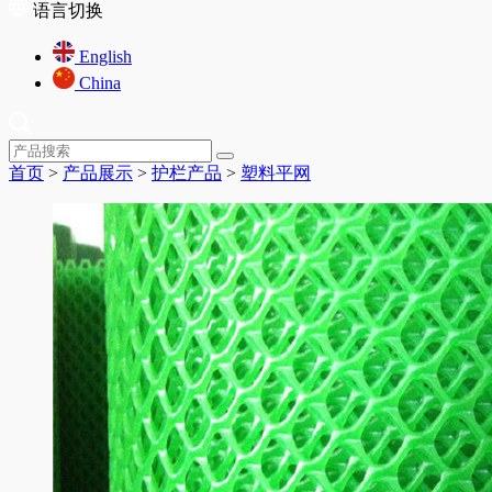
语言切换
English
China
首页
>
产品展示
>
护栏产品
>
塑料平网