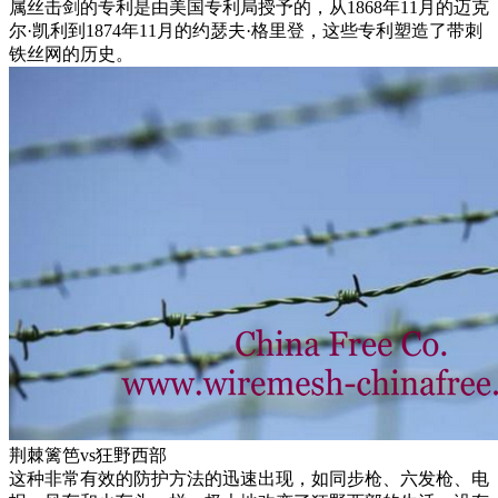
属丝击剑的专利是由美国专利局授予的，从1868年11月的迈克
尔·凯利到1874年11月的约瑟夫·格里登，这些专利塑造了带刺
铁丝网的历史。
荆棘篱笆vs狂野西部
这种非常有效的防护方法的迅速出现，如同步枪、六发枪、电