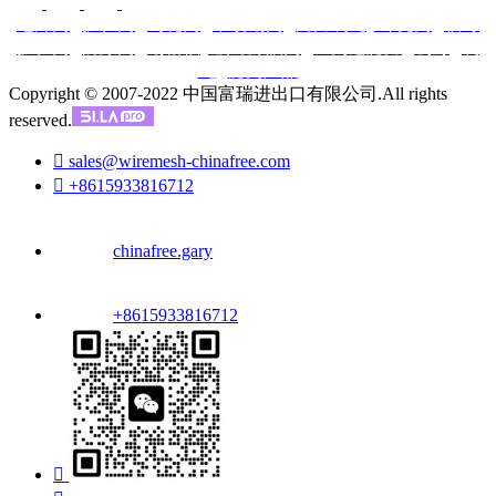
电焊网
|
护栏网
|
勾花网
|
不锈钢网
|
刀片刺绳
|
冲孔网
|
临时
护栏网
|
防爆网
|
钢格板
|
镀锌方眼网
|
丝网过滤片
|
刺钉
|
刺
绳
|
滤网产品
Copyright © 2007-2022 中国富瑞进出口有限公司.All rights
reserved.

sales@wiremesh-chinafree.com

+8615933816712
chinafree.gary
+8615933816712
