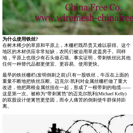
为什么使用铁丝?
在树木稀少的草原和平原上，木栅栏既昂贵又难以获得。这个
地区的木材供应非常短缺，农民们被迫用草皮盖房子。同样
地，平原上也很少有石头做石墙。事实证明，带刺铁丝比其他
任何一种替代品都更便宜、更容易、使用更快。
最早的铁丝栅栏(发明倒刺之前)只有一股铁丝，牛压在上面的
重量不断地把铁丝压断。迈克尔·凯利对金属丝栅栏做了重大
改进，他把两根金属丝扭在一起，形成了一根带刺的电缆——
这是第一次。被称为“带刺篱笆”的迈克尔凯利(Michael Kelly)
的双股设计使篱笆更坚固，而令人痛苦的倒刺使牛群保持距
离。