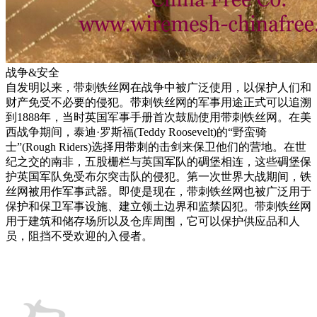
战争&安全
自发明以来，带刺铁丝网在战争中被广泛使用，以保护人们和
财产免受不必要的侵犯。带刺铁丝网的军事用途正式可以追溯
到1888年，当时英国军事手册首次鼓励使用带刺铁丝网。在美
西战争期间，泰迪·罗斯福(Teddy Roosevelt)的“野蛮骑
士”(Rough Riders)选择用带刺的击剑来保卫他们的营地。在世
纪之交的南非，五股栅栏与英国军队的碉堡相连，这些碉堡保
护英国军队免受布尔突击队的侵犯。第一次世界大战期间，铁
丝网被用作军事武器。即使是现在，带刺铁丝网也被广泛用于
保护和保卫军事设施、建立领土边界和监禁囚犯。带刺铁丝网
用于建筑和储存场所以及仓库周围，它可以保护供应品和人
员，阻挡不受欢迎的入侵者。