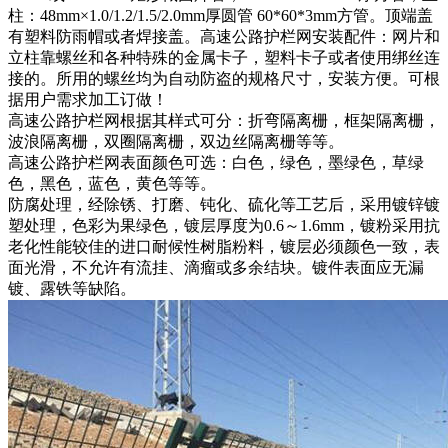
柱：48mm×1.0/1.2/1.5/2.0mm厚圆管 60*60*3mm方管。顶端盖
有塑料防雨帽或者焊接盖。高速公路护栏网安装配件：网片和
立柱靠螺丝和各种特殊的金属卡子，塑料卡子或者使用绑丝连
接的。所用的螺丝均为自动防盗的规格尺寸，安装方便。可根
据用户需求加工订做！
高速公路护栏网根据其样式可分：折弯隔离栅，框架隔离栅，
波浪隔离栅，双圈隔离栅，双边丝隔离栅等等。
高速公路护栏网表面颜色可选：白色，绿色，墨绿色，草绿
色，黑色，蓝色，黄色等等。
防腐处理，经除锈、打磨、钝化、硫化等工艺后，采用镀锌镀
塑处理，色彩为果绿色，镀层厚度为0.6～1.6mm，镀粉采用抗
老化性能较佳的进口耐候性树脂粉料，镀层必须颜色一致，表
面光滑，不允许有流挂、滴瘤或多余结块。镀件表面应无漏
镀、露铁等缺陷。