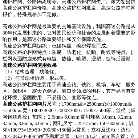
速护栏网、公路隔离栅等。高速公路护栏网生产厂家为您提供
高速公路护栏网价格、高速公路护栏网批发、高速公路护栏网
报价，特殊规格加工定做。
高速公路护栏网是最重要的交通基础设施，我国高速公路是从
80年代发展起来的，它对国民经济和社会的发展起着重要的影
响作用，是高速公路重要维护和安全保障设施。
高速公路护栏网编织：低碳钢丝，编织焊接而成。
高速公路护栏网特点：防腐、防老化、抗晒、耐候等特点。护
栏网表面防腐形式有电镀、热镀、喷塑、浸塑，镀锌后浸塑。
高速公路护栏网使用效果
（1）结构合理，功能优。
（2）与景观相协调，形式美。
高速公路护栏网主要用于高速公路、铁路、机场、车站、服务
区、保税区、露天仓储场、港口等领域的围栏，其产品具有美
化环境、坚固耐用、不易褪色、变形等优点。
高速公路护栏网网片尺寸：
1700mm高×2500mm宽/1800mm高
×2500mm宽 / 1800×3000 / 2000×3000 / 1500×2500等；丝径（焊
网钢丝直径）范围： 2.5mm- 6.0mm; 常用规格 3.0mm, 3.2mm,
3.5mm, 3.8mm, 4.0mm；网孔尺寸：25×75mm-150×300mm；以
50×100/75×150/50×200/60×150最为常见；立柱及边框：边框：
20×30或20×40mm矩形截面焊管；0.8/1.0/1.2/1.5mm厚方管；立