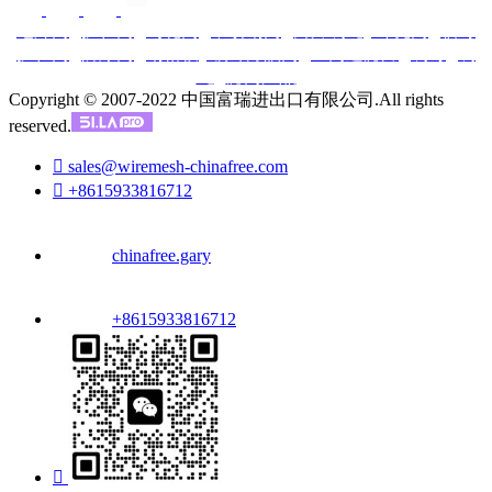
电焊网
|
护栏网
|
勾花网
|
不锈钢网
|
刀片刺绳
|
冲孔网
|
临时
护栏网
|
防爆网
|
钢格板
|
镀锌方眼网
|
丝网过滤片
|
刺钉
|
刺
绳
|
滤网产品
Copyright © 2007-2022 中国富瑞进出口有限公司.All rights
reserved.

sales@wiremesh-chinafree.com

+8615933816712
chinafree.gary
+8615933816712
