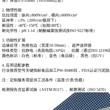
准）厚度0.3-5.0mm（±0.05mm公差）
2. 物理性能
抗拉强度：纵向≥800N/cm²，横向≥600N/cm²
延伸率：≤3%（20N/cm²载荷下）
耐温性：-40℃~150℃（短期180℃）
耐化学性：pH 1-14（耐酸碱腐蚀测试按ISO 9227标准）
3. 功能性扩展
边缘处理：热熔包边（宽度10-50mm）、超声波焊接
特殊类型：抗静电（表面电阻≤10⁹Ω）、抗菌（通过ISO 2219
颜色标识：白色（标准）、蓝色（食品级）、黑色（抗UV）
4. 应用适配参数
行业推荐型号关键指标食品加工PW-30480目，FDA认证污泥脱水S
注：定制服务需提供工况条件（温度/介质/负载）
检测报告含盐雾试验（ASTM B117）、耐磨测试（ISO 5470）