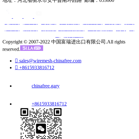
地址：河北省衡水市安平县南环西路 邮编：053600
电焊网
|
护栏网
|
勾花网
|
不锈钢网
|
刀片刺绳
|
冲孔网
|
临时
护栏网
|
防爆网
|
钢格板
|
镀锌方眼网
|
丝网过滤片
|
刺钉
|
刺
绳
|
滤网产品
Copyright © 2007-2022 中国富瑞进出口有限公司.All rights
reserved.

sales@wiremesh-chinafree.com

+8615933816712
chinafree.gary
+8615933816712