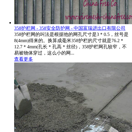
358护栏网 - 358安全防护网 - 中国富瑞进出口有限公司
358护栏网的叫法是根据他的网孔尺寸是3＊0.5，丝号是
8(4mm)得来的。换算成毫米358护栏的尺寸就是76.2＊
12.7＊4mm(孔长＊孔高＊丝径)，358护栏网孔较窄，不
易被物体穿过，这么小的网...
查看更多